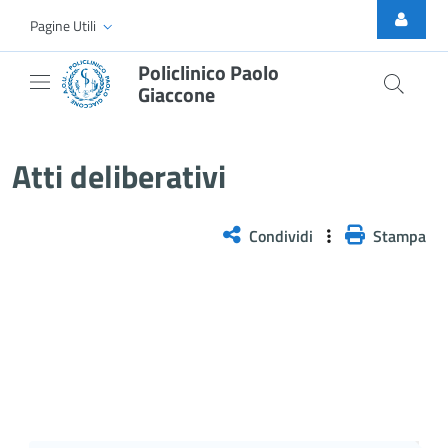
Skip to Main Content
Pagine Utili
Policlinico Paolo
Giaccone
Atti Deliberativi
Atti deliberativi
Condividi
Stampa