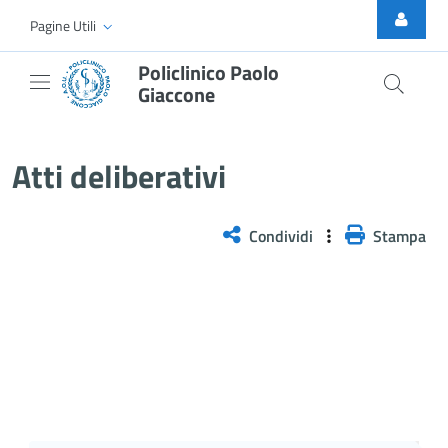
Skip to Main Content
Pagine Utili
Policlinico Paolo
Giaccone
Atti Deliberativi
Atti deliberativi
Condividi
Stampa