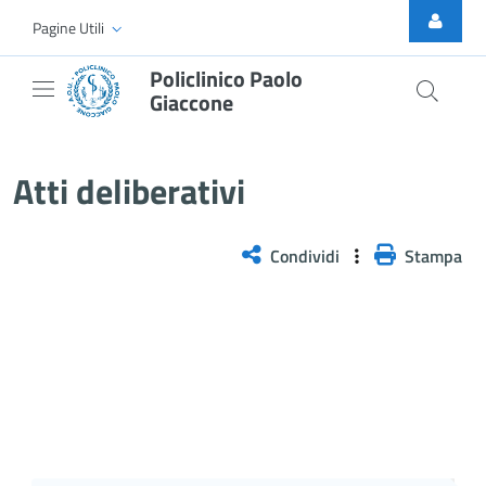
Skip to Main Content
Pagine Utili
Policlinico Paolo
Giaccone
Atti Deliberativi
Atti deliberativi
Condividi
Stampa