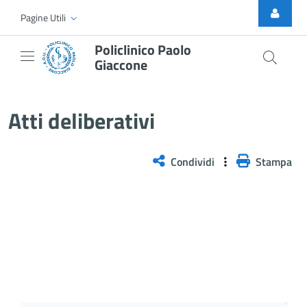
Skip to Main Content
Pagine Utili
Policlinico Paolo
Giaccone
Atti Deliberativi
Atti deliberativi
Condividi
Stampa