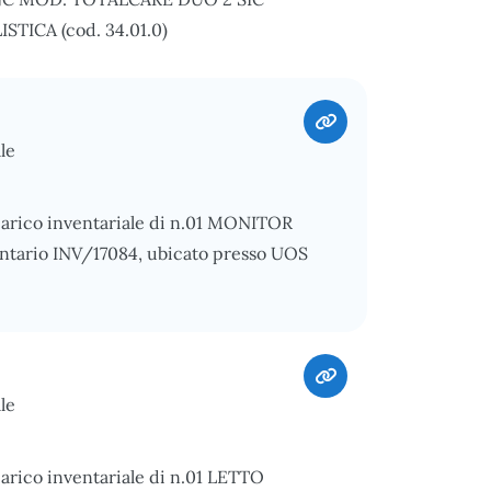
STICA (cod. 34.01.0)
le
carico inventariale di n.01 MONITOR
tario INV/17084, ubicato presso UOS
le
carico inventariale di n.01 LETTO