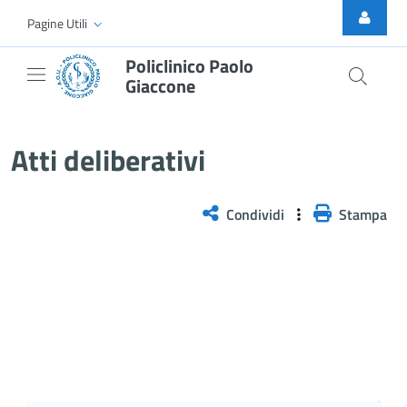
Skip to Main Content
Pagine Utili
Policlinico Paolo
Giaccone
Atti Deliberativi
Atti deliberativi
Condividi
Stampa