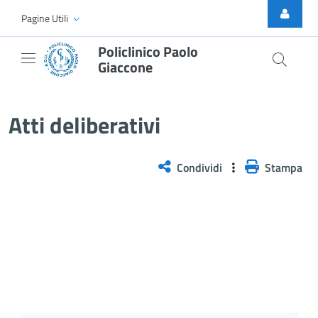
Skip to Main Content
Pagine Utili
Policlinico Paolo
Giaccone
Atti Deliberativi
Atti deliberativi
Condividi
Stampa