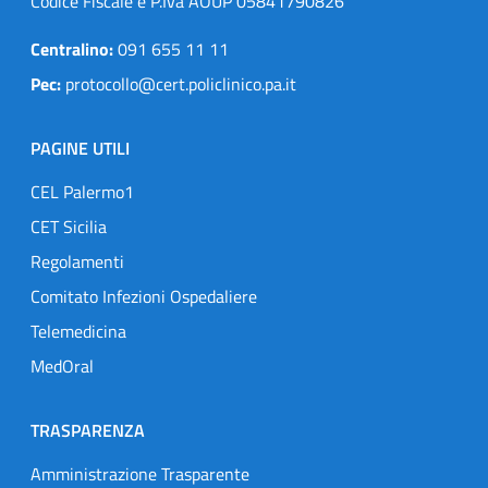
Codice Fiscale e P.Iva AOUP 05841790826
Centralino:
091 655 11 11
Pec:
protocollo@cert.policlinico.pa.it
PAGINE UTILI
CEL Palermo1
CET Sicilia
Regolamenti
Comitato Infezioni Ospedaliere
Telemedicina
MedOral
TRASPARENZA
Amministrazione Trasparente