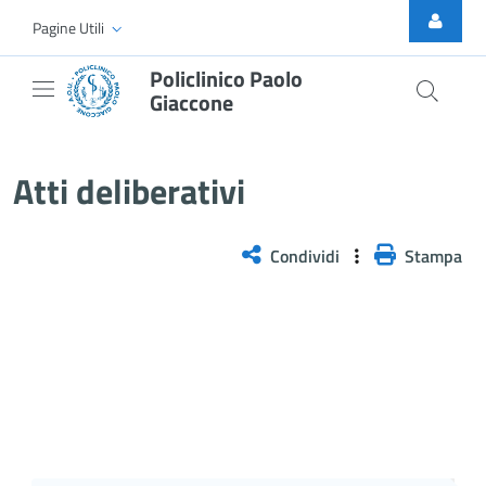
Skip to Main Content
Pagine Utili
Policlinico Paolo
Giaccone
Atti Deliberativi
Atti deliberativi
Condividi
Stampa