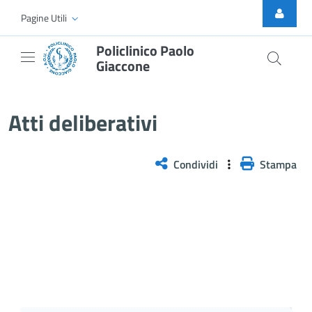
Skip to Main Content
Pagine Utili
Policlinico Paolo
Giaccone
Atti Deliberativi
Atti deliberativi
Condividi
Stampa