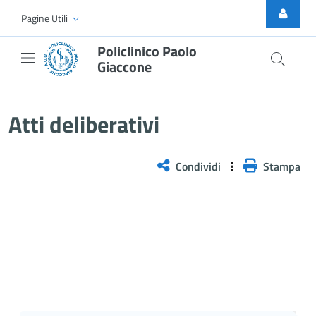
Skip to Main Content
Pagine Utili
Policlinico Paolo
Giaccone
Atti Deliberativi
Atti deliberativi
Condividi
Stampa