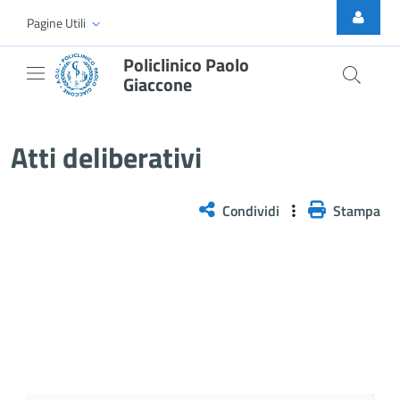
Skip to Main Content
Pagine Utili
Policlinico Paolo
Giaccone
Atti Deliberativi
Atti deliberativi
Condividi
Stampa