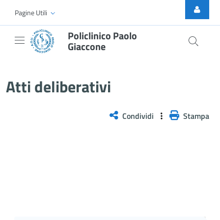
Skip to Main Content
Pagine Utili
Policlinico Paolo
Giaccone
Atti Deliberativi
Atti deliberativi
Condividi
Stampa