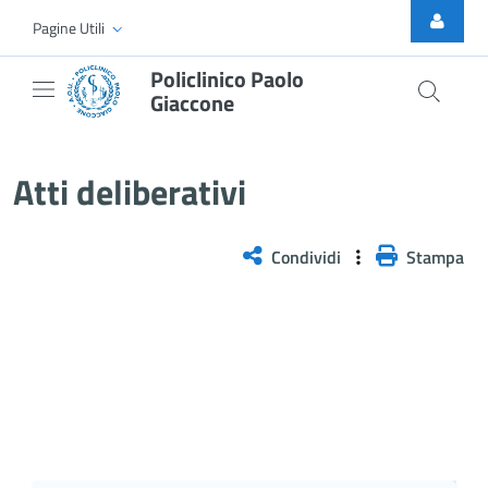
Skip to Main Content
Pagine Utili
Policlinico Paolo
Giaccone
Atti Deliberativi
Atti deliberativi
Condividi
Stampa