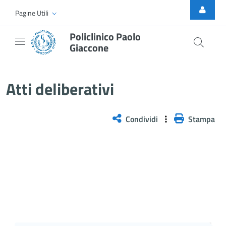
Skip to Main Content
Pagine Utili
Policlinico Paolo
Giaccone
Atti Deliberativi
Atti deliberativi
Condividi
Stampa