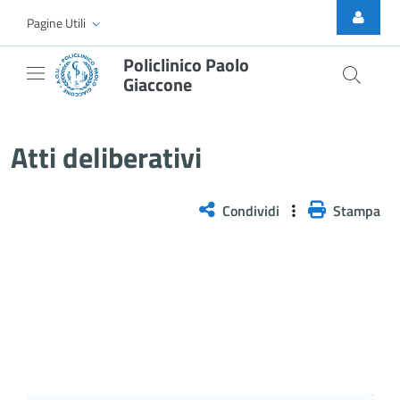
Skip to Main Content
Pagine Utili
Policlinico Paolo
Giaccone
Atti Deliberativi
Atti deliberativi
Condividi
Stampa