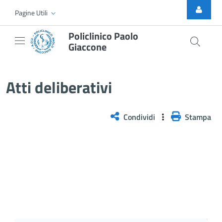
Skip to Main Content
Pagine Utili
Policlinico Paolo
Giaccone
Atti Deliberativi
Atti deliberativi
Condividi
Stampa