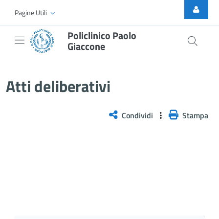
Skip to Main Content
Pagine Utili
Policlinico Paolo
Giaccone
Atti Deliberativi
Atti deliberativi
Condividi
Stampa