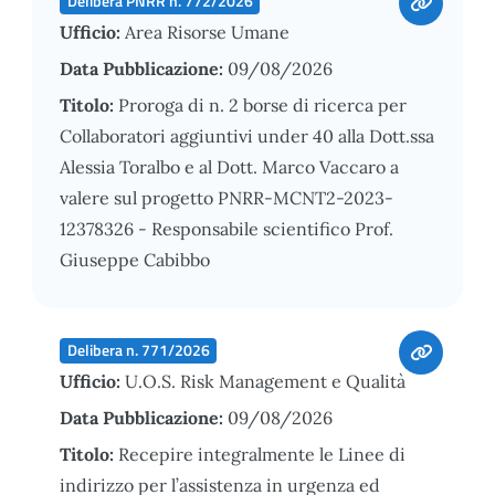
Delibera PNRR n. 772/2026
Ufficio:
Area Risorse Umane
Data Pubblicazione:
09/08/2026
Titolo:
Proroga di n. 2 borse di ricerca per
Collaboratori aggiuntivi under 40 alla Dott.ssa
Alessia Toralbo e al Dott. Marco Vaccaro a
valere sul progetto PNRR-MCNT2-2023-
12378326 - Responsabile scientifico Prof.
Giuseppe Cabibbo
Delibera n. 771/2026
Ufficio:
U.O.S. Risk Management e Qualità
Data Pubblicazione:
09/08/2026
Titolo:
Recepire integralmente le Linee di
indirizzo per l’assistenza in urgenza ed