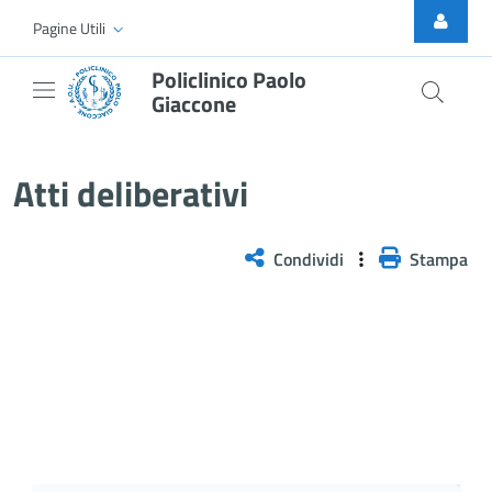
Skip to Main Content
Pagine Utili
Policlinico Paolo
Giaccone
Atti Deliberativi
Atti deliberativi
Condividi
Stampa