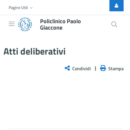
Skip to Main Content
Pagine Utili
Policlinico Paolo
Giaccone
Atti Deliberativi
Atti deliberativi
Condividi
Stampa