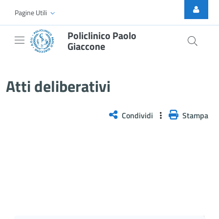
Skip to Main Content
Pagine Utili
Policlinico Paolo
Giaccone
Atti Deliberativi
Atti deliberativi
Condividi
Stampa