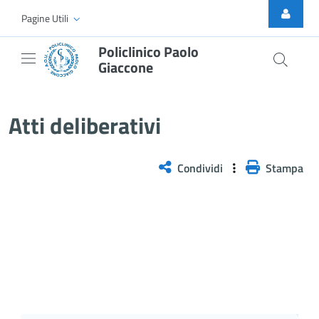
Skip to Main Content
Pagine Utili
Policlinico Paolo
Giaccone
Atti Deliberativi
Atti deliberativi
Condividi
Stampa