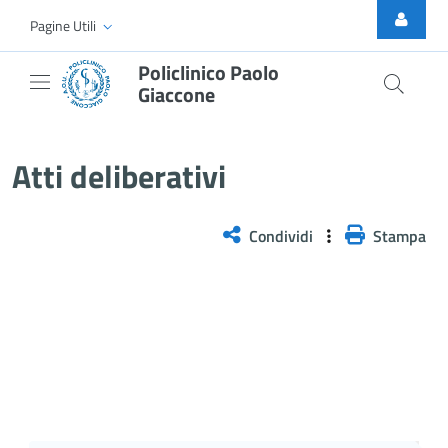
Skip to Main Content
Pagine Utili
Policlinico Paolo
Giaccone
Atti Deliberativi
Atti deliberativi
Condividi
Stampa