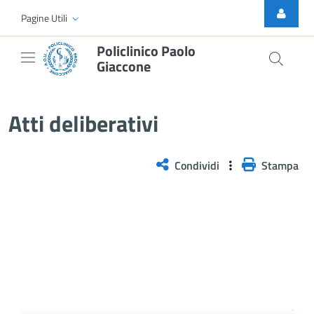
Skip to Main Content
Pagine Utili
Policlinico Paolo
Giaccone
Atti Deliberativi
Atti deliberativi
Condividi
Stampa