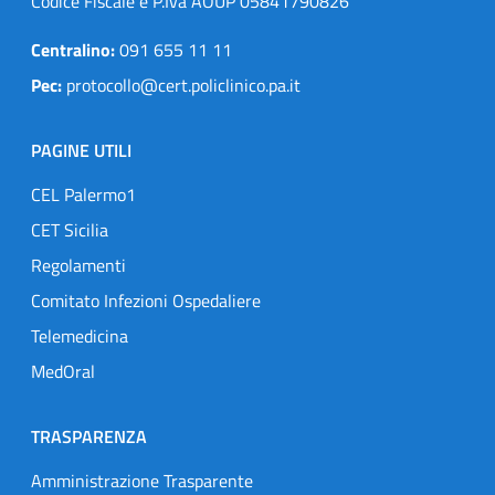
Codice Fiscale e P.Iva AOUP 05841790826
Centralino:
091 655 11 11
Pec:
protocollo@cert.policlinico.pa.it
PAGINE UTILI
CEL Palermo1
CET Sicilia
Regolamenti
Comitato Infezioni Ospedaliere
Telemedicina
MedOral
TRASPARENZA
Amministrazione Trasparente