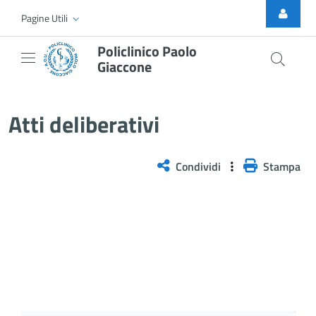
Skip to Main Content
Pagine Utili
Policlinico Paolo
Giaccone
Atti Deliberativi
Atti deliberativi
Condividi
Stampa