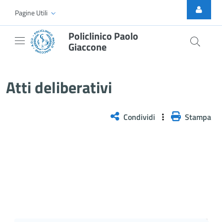
Skip to Main Content
Pagine Utili
Policlinico Paolo
Giaccone
Atti Deliberativi
Atti deliberativi
Condividi
Stampa