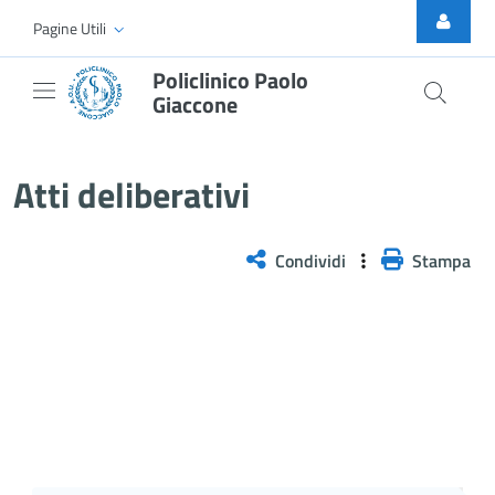
Skip to Main Content
Pagine Utili
Policlinico Paolo
Giaccone
Atti Deliberativi
Atti deliberativi
Condividi
Stampa