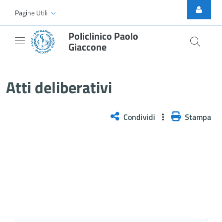
Skip to Main Content
Pagine Utili
Policlinico Paolo
Giaccone
Atti Deliberativi
Atti deliberativi
Condividi
Stampa