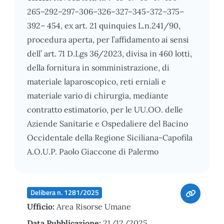
265–292–297–306–326–327–345-372–375–
392– 454, ex art. 21 quinquies L.n.241/90,
procedura aperta, per l’affidamento ai sensi
dell’ art. 71 D.Lgs 36/2023, divisa in 460 lotti,
della fornitura in somministrazione, di
materiale laparoscopico, reti erniali e
materiale vario di chirurgia, mediante
contratto estimatorio, per le UU.OO. delle
Aziende Sanitarie e Ospedaliere del Bacino
Occidentale della Regione Siciliana-Capofila
A.O.U.P. Paolo Giaccone di Palermo
Delibera n. 1281/2025
Ufficio:
Area Risorse Umane
Data Pubblicazione:
21/12/2025