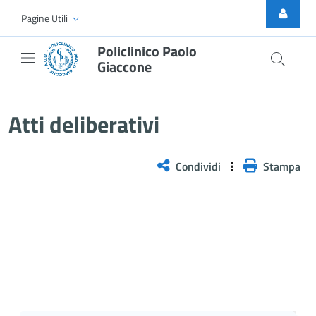
Skip to Main Content
Pagine Utili
Policlinico Paolo
Giaccone
Atti Deliberativi
Atti deliberativi
Condividi
Stampa