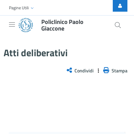
Skip to Main Content
Pagine Utili
Policlinico Paolo
Giaccone
Atti Deliberativi
Atti deliberativi
Condividi
Stampa