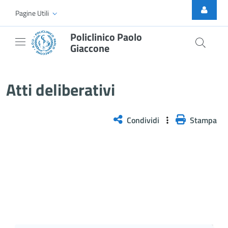
Skip to Main Content
Pagine Utili
Policlinico Paolo
Giaccone
Atti Deliberativi
Atti deliberativi
Condividi
Stampa