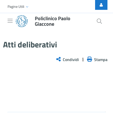
Skip to Main Content
Pagine Utili
Policlinico Paolo
Giaccone
Atti Deliberativi
Atti deliberativi
Condividi
Stampa