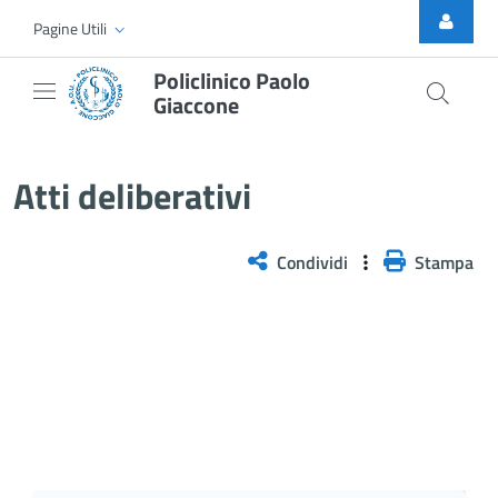
Skip to Main Content
Pagine Utili
Policlinico Paolo
Giaccone
Atti Deliberativi
Atti deliberativi
Condividi
Stampa