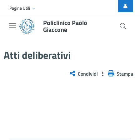
Skip to Main Content
Pagine Utili
Policlinico Paolo
Giaccone
Atti Deliberativi
Atti deliberativi
Condividi
Stampa