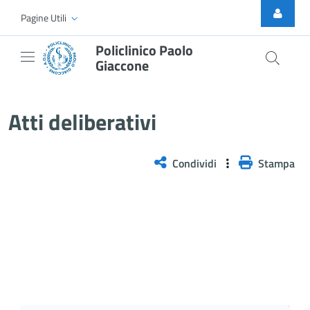
Skip to Main Content
Pagine Utili
Policlinico Paolo
Giaccone
Atti Deliberativi
Atti deliberativi
Condividi
Stampa