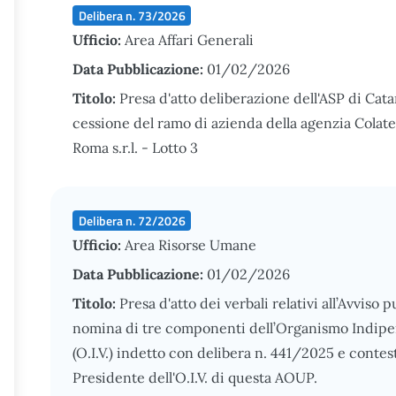
Delibera n. 73/2026
Ufficio:
Area Affari Generali
Data Pubblicazione:
01/02/2026
Titolo:
Presa d'atto deliberazione dell'ASP di Catani
cessione del ramo di azienda della agenzia Colatei 
Roma s.r.l. - Lotto 3
Delibera n. 72/2026
Ufficio:
Area Risorse Umane
Data Pubblicazione:
01/02/2026
Titolo:
Presa d'atto dei verbali relativi all’Avviso p
nomina di tre componenti dell’Organismo Indipe
(O.I.V.) indetto con delibera n. 441/2025 e cont
Presidente dell'O.I.V. di questa AOUP.