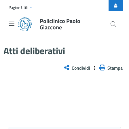
Skip to Main Content
Pagine Utili
Policlinico Paolo
Giaccone
Atti Deliberativi
Atti deliberativi
Condividi
Stampa