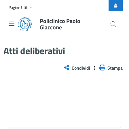
Skip to Main Content
Pagine Utili
Policlinico Paolo
Giaccone
Atti Deliberativi
Atti deliberativi
Condividi
Stampa