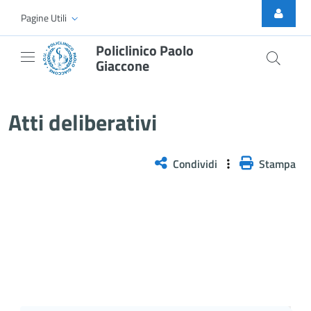
Skip to Main Content
Pagine Utili
Policlinico Paolo
Giaccone
Atti Deliberativi
Atti deliberativi
Condividi
Stampa