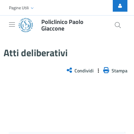
Skip to Main Content
Pagine Utili
Policlinico Paolo
Giaccone
Atti Deliberativi
Atti deliberativi
Condividi
Stampa