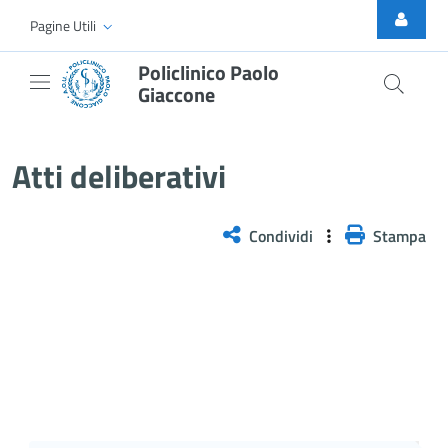
Skip to Main Content
Pagine Utili
Policlinico Paolo
Giaccone
Atti Deliberativi
Atti deliberativi
Condividi
Stampa