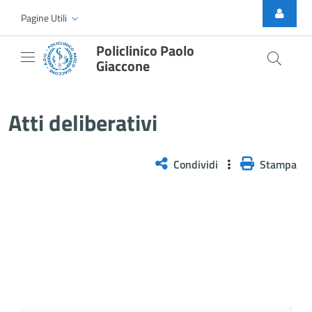
Skip to Main Content
Pagine Utili
Policlinico Paolo
Giaccone
Atti Deliberativi
Atti deliberativi
Condividi
Stampa