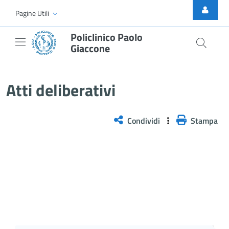
Skip to Main Content
Pagine Utili
Policlinico Paolo
Giaccone
Atti Deliberativi
Atti deliberativi
Condividi
Stampa