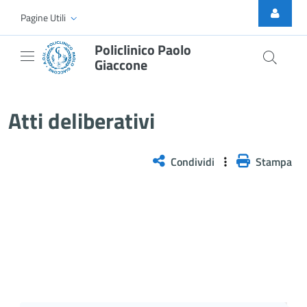
Skip to Main Content
Pagine Utili
Policlinico Paolo
Giaccone
Atti Deliberativi
Atti deliberativi
Condividi
Stampa