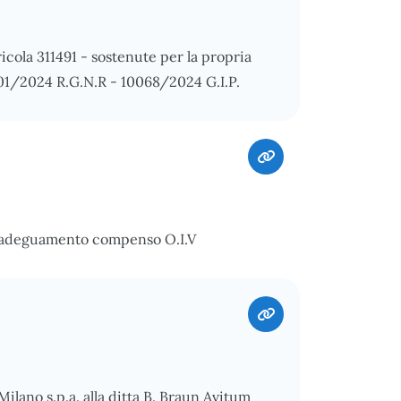
icola 311491 - sostenute per la propria
201/2024 R.G.N.R - 10068/2024 G.I.P.
e adeguamento compenso O.I.V
Milano s.p.a. alla ditta B. Braun Avitum