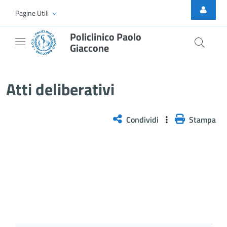
Skip to Main Content
Pagine Utili
Policlinico Paolo
Giaccone
Atti Deliberativi
Atti deliberativi
Condividi
Stampa