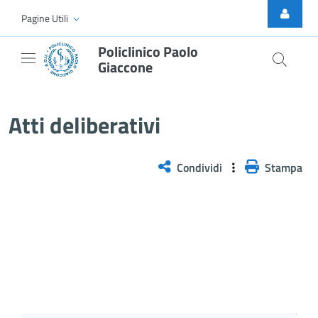
Skip to Main Content
Pagine Utili
Policlinico Paolo
Giaccone
Atti Deliberativi
Atti deliberativi
Condividi
Stampa