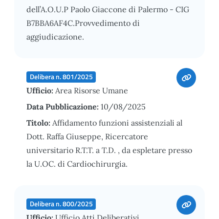
dell’A.O.U.P Paolo Giaccone di Palermo - CIG
B7BBA6AF4C.Provvedimento di
aggiudicazione.
Delibera n. 801/2025
Ufficio:
Area Risorse Umane
Data Pubblicazione:
10/08/2025
Titolo:
Affidamento funzioni assistenziali al
Dott. Raffa Giuseppe, Ricercatore
universitario R.T.T. a T.D. , da espletare presso
la U.OC. di Cardiochirurgia.
Delibera n. 800/2025
Ufficio:
Ufficio Atti Deliberativi