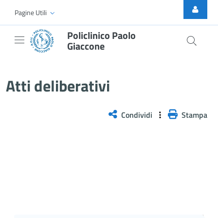
Skip to Main Content
Pagine Utili
Policlinico Paolo
Giaccone
Atti Deliberativi
Atti deliberativi
Condividi
Stampa