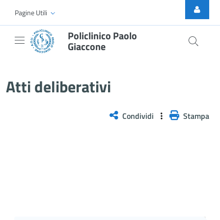
Skip to Main Content
Pagine Utili
Policlinico Paolo
Giaccone
Atti Deliberativi
Atti deliberativi
Condividi
Stampa