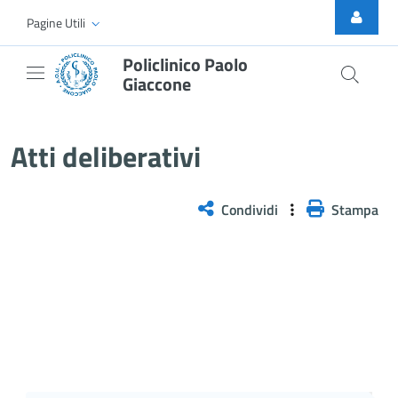
Skip to Main Content
Pagine Utili
Policlinico Paolo
Giaccone
Atti Deliberativi
Atti deliberativi
Condividi
Stampa