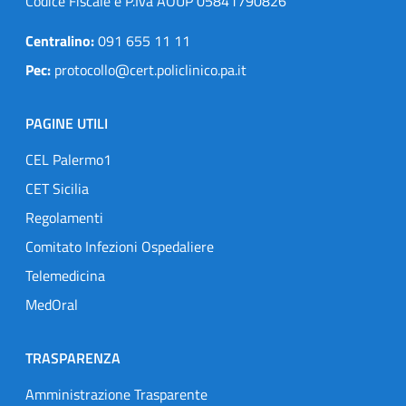
Codice Fiscale e P.Iva AOUP 05841790826
Centralino:
091 655 11 11
Pec:
protocollo@cert.policlinico.pa.it
PAGINE UTILI
CEL Palermo1
CET Sicilia
Regolamenti
Comitato Infezioni Ospedaliere
Telemedicina
MedOral
TRASPARENZA
Amministrazione Trasparente