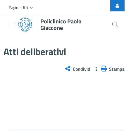
Skip to Main Content
Pagine Utili
Policlinico Paolo
Giaccone
Atti Deliberativi
Atti deliberativi
Condividi
Stampa